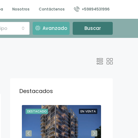
pa
Nosotros
Contáctenos
+59894531996
ipo
Avanzado
Buscar
Destacados
N VENTA
DESTACADO
EN VENTA
DESTACADO