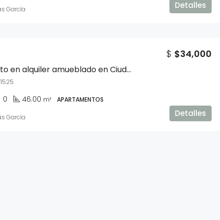
Detalles
as García
U$D
$163,990
$
$34,000
Apartamento en alquiler amueblado en Ciudad Vieja
 1525
0
46.00
m²
APARTAMENTOS
Detalles
as García