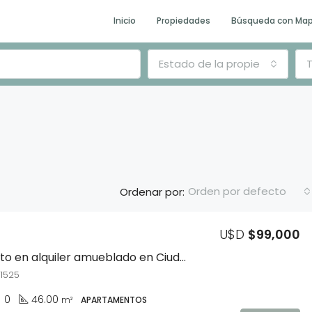
Inicio
Propiedades
Búsqueda con Ma
Estado de la propiedad
T
Orden por defecto
Ordenar por:
U$D
$99,000
DESTACADO
E
Apartamento en alquiler amueblado en Ciudad Vieja
 1525
0
46.00
m²
APARTAMENTOS