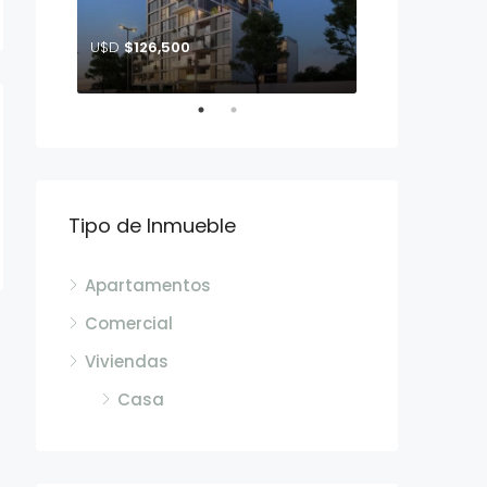
U$D
$126,500
U$D
$163,990
John F. Kennedy entre calle Glisina y Crisantemo
Tipo de Inmueble
Apartamentos
Comercial
Viviendas
Casa