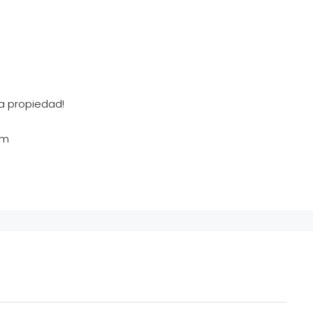
a propiedad!
om