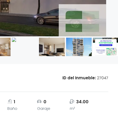
ID del Inmueble:
27047
1
0
34.00
Baño
Garaje
m²