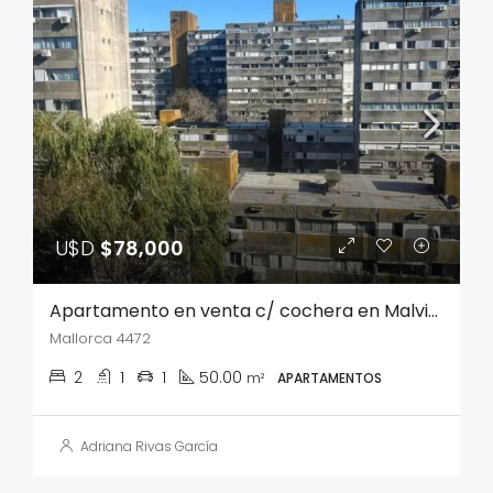
U$D
$78,000
Apartamento en venta c/ cochera en Malvin Norte
Mallorca 4472
2
1
1
50.00
m²
APARTAMENTOS
Adriana Rivas García