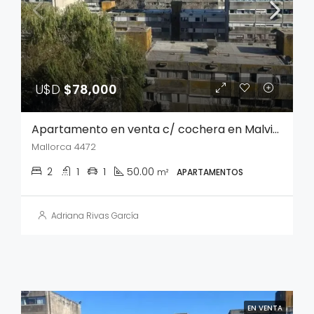
U$D
$78,000
Apartamento en venta c/ cochera en Malvin Norte
Mallorca 4472
2
1
1
50.00
m²
APARTAMENTOS
Adriana Rivas García
EN VENTA