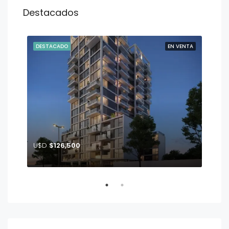
Destacados
ENTA
DESTACADO
EN VENTA
DE
U$D
$126,500
U$
John F. Kennedy entre calle Glisina y Crisantemo