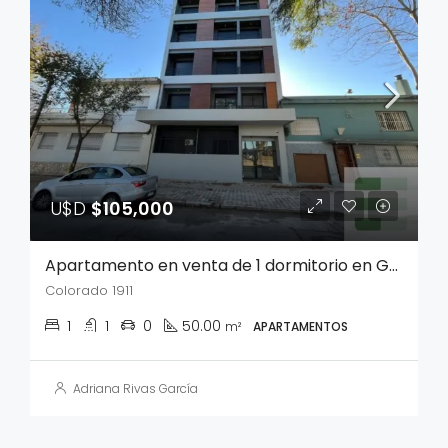
U$D
$105,000
Apartamento en venta de 1 dormitorio en Goes
Colorado 1911
1
1
0
50.00
m²
APARTAMENTOS
Adriana Rivas García