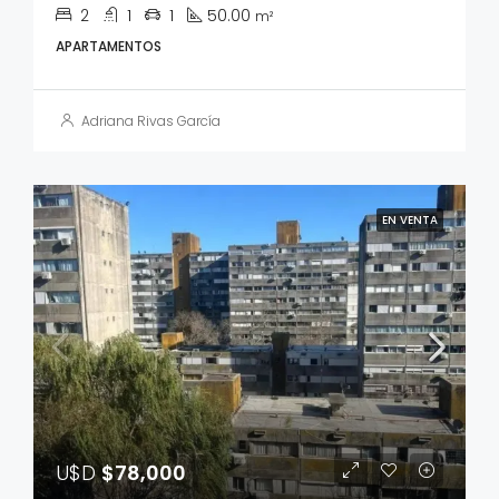
2
1
1
50.00
m²
APARTAMENTOS
Adriana Rivas García
EN VENTA
U$D
$78,000