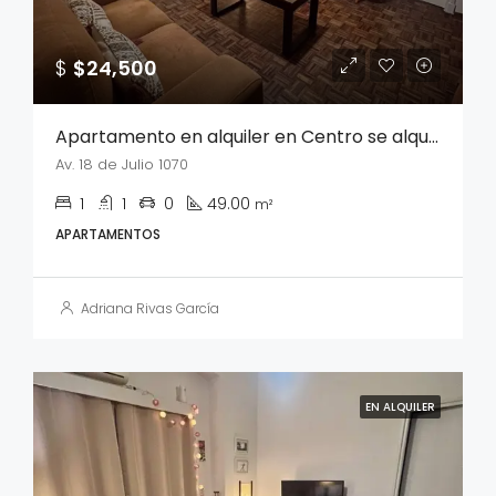
$
$24,500
Apartamento en alquiler en Centro se alquila sin muebles
Av. 18 de Julio 1070
1
1
0
49.00
m²
APARTAMENTOS
Adriana Rivas García
EN ALQUILER