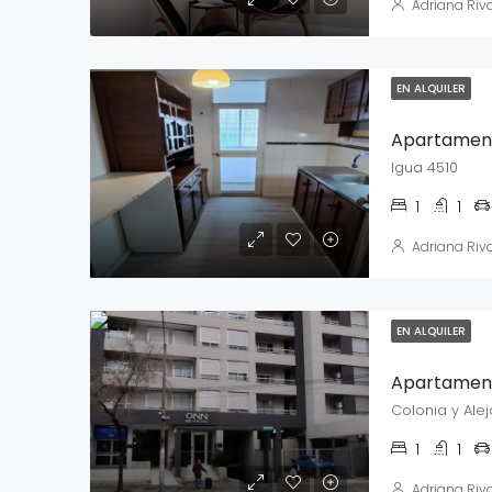
Adriana Riv
EN ALQUILER
Apartamento
Igua 4510
1
1
Adriana Riv
EN ALQUILER
Apartamento
Colonia y Ale
1
1
Adriana Riv