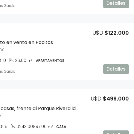
Detalles
as García
U$D
$163,990
U$D
$122,000
o en venta en Pocitos
380
0
26.00
m²
APARTAMENTOS
Detalles
as García
U$D
$499,000
Terreno y 2 casas, frente al Parque Rivera ideal desarrollo
8
5
0243.00897.00
m²
CASA