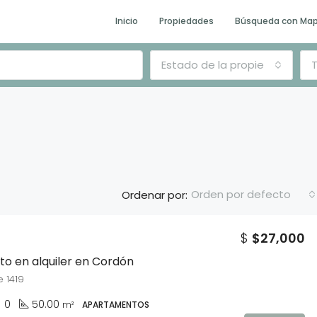
Inicio
Propiedades
Búsqueda con Ma
Estado de la propiedad
T
Orden por defecto
Ordenar por:
$
$27,000
DESTACADO
E
o en alquiler en Cordón
 1419
0
50.00
m²
APARTAMENTOS