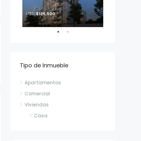
U$D
$126,500
U$D
$163,990
John F. Kennedy entre calle Glisina y Crisantemo
Tipo de Inmueble
Apartamentos
Comercial
Viviendas
Casa