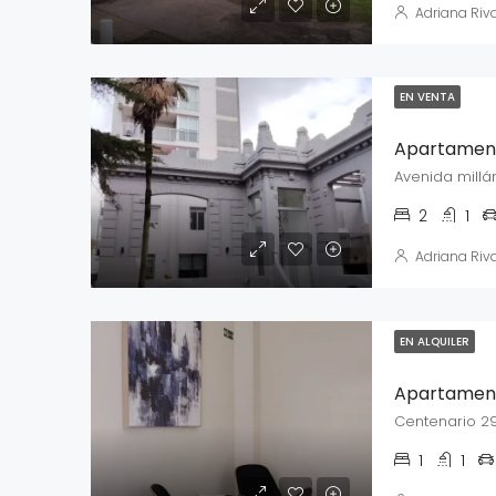
Adriana Riv
EN VENTA
Avenida millá
2
1
Adriana Riv
EN ALQUILER
Apartamento
Centenario 2
1
1