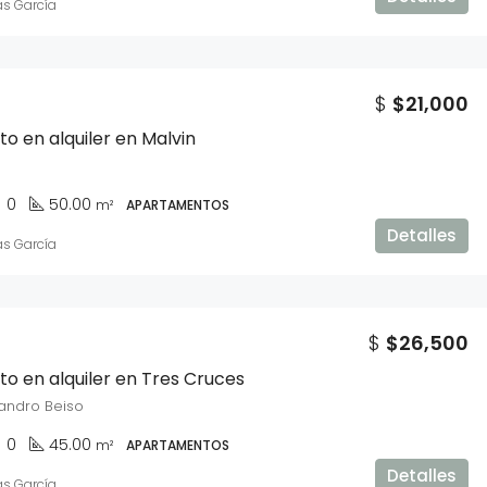
as García
$
$21,000
 en alquiler en Malvin
0
50.00
m²
APARTAMENTOS
Detalles
as García
$
$26,500
 en alquiler en Tres Cruces
jandro Beiso
0
45.00
m²
APARTAMENTOS
Detalles
as García