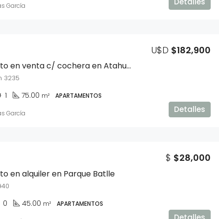
Detalles
as García
U$D
$182,900
Apartamento en venta c/ cochera en Atahualpa
n 3235
1
75.00
m²
APARTAMENTOS
Detalles
as García
$
$28,000
 en alquiler en Parque Batlle
940
0
45.00
m²
APARTAMENTOS
Detalles