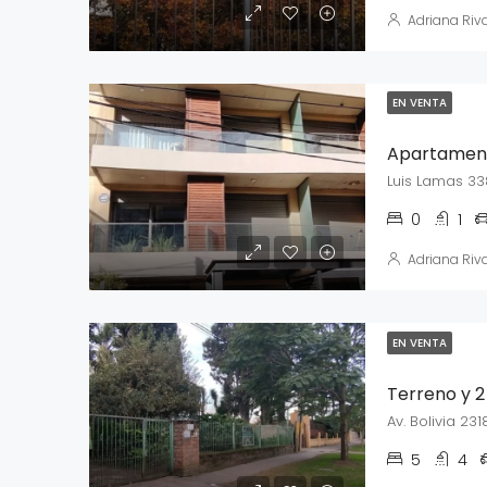
Adriana Riv
EN VENTA
Apartament
Luis Lamas 3
0
1
Adriana Riv
EN VENTA
Av. Bolivia 231
5
4