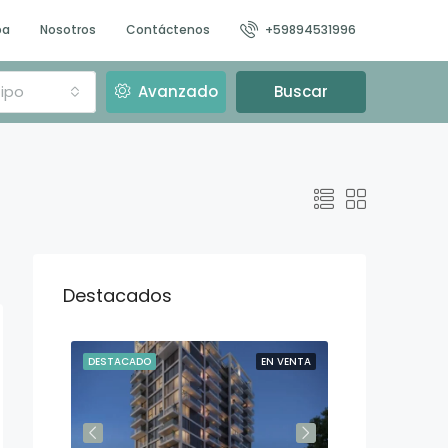
pa
Nosotros
Contáctenos
+59894531996
ipo
Avanzado
Buscar
Destacados
N VENTA
DESTACADO
EN VENTA
DESTACADO