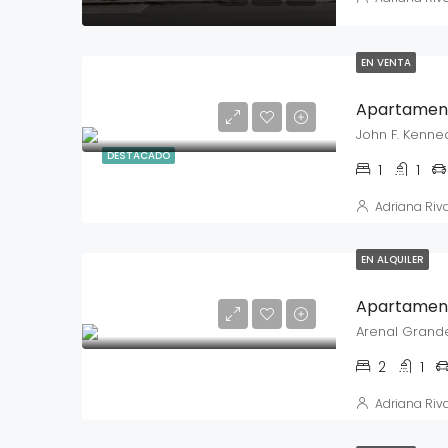
EN VENTA
John F. Kenne
DESTACADO
1
1
Adriana Riv
EN ALQUILER
Arenal Grande
2
1
Adriana Riv