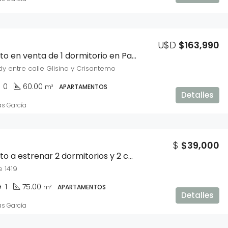
U$D
$163,990
Apartamento en venta de 1 dormitorio en Parque Carrasco
dy entre calle Glisina y Crisantemo
0
60.00
m²
APARTAMENTOS
Detalles
as García
$
$39,000
Apartamento a estrenar 2 dormitorios y 2 cochera en Cordón
 1419
1
75.00
m²
APARTAMENTOS
Detalles
as García