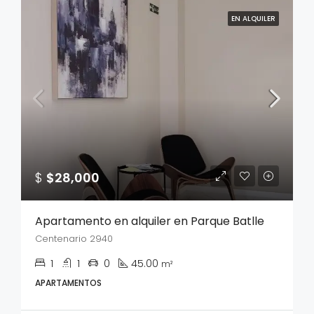
EN ALQUILER
$
$28,000
Apartamento en alquiler en Parque Batlle
Centenario 2940
1
1
0
45.00
m²
APARTAMENTOS