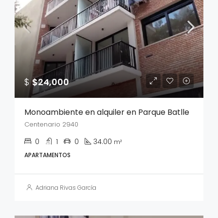
$
$24,000
Monoambiente en alquiler en Parque Batlle
Centenario 2940
0
1
0
34.00
m²
APARTAMENTOS
Adriana Rivas García