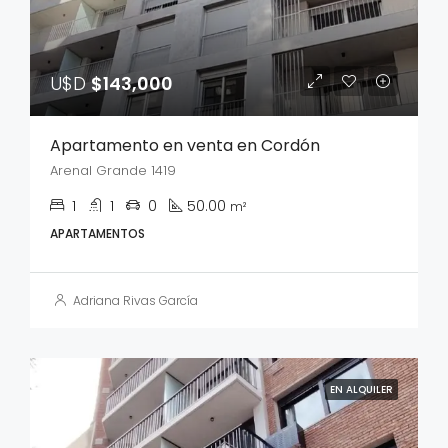
U$D
$143,000
Apartamento en venta en Cordón
Arenal Grande 1419
1
1
0
50.00
m²
APARTAMENTOS
Adriana Rivas García
EN ALQUILER