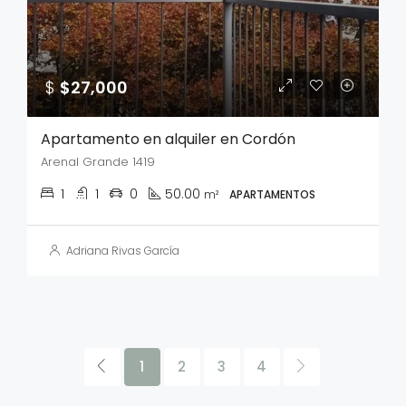
$
$27,000
Apartamento en alquiler en Cordón
Arenal Grande 1419
1
1
0
50.00
m²
APARTAMENTOS
Adriana Rivas García
1
2
3
4