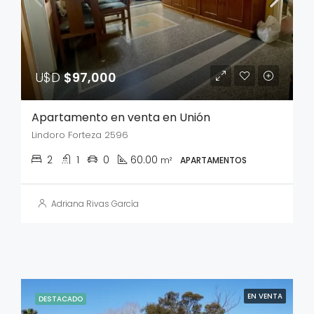
U$D
$97,000
Apartamento en venta en Unión
Lindoro Forteza 2596
2
1
0
60.00
m²
APARTAMENTOS
Adriana Rivas García
EN VENTA
DESTACADO