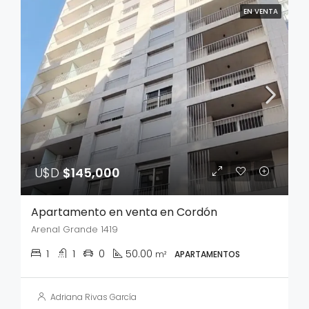
EN VENTA
U$D
$145,000
Apartamento en venta en Cordón
Arenal Grande 1419
1
1
0
50.00
m²
APARTAMENTOS
Adriana Rivas García