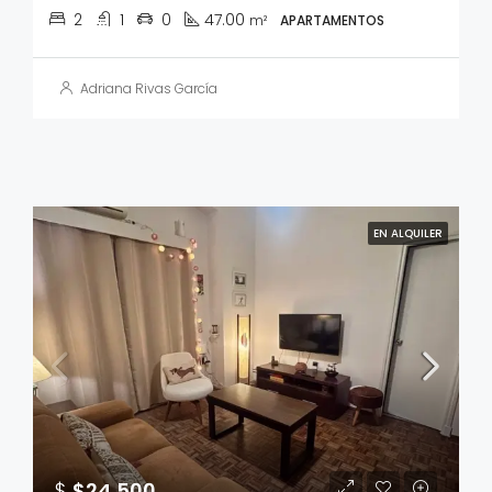
2
1
0
47.00
m²
APARTAMENTOS
Adriana Rivas García
EN ALQUILER
$
$24,500