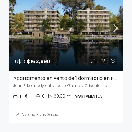
U$D
$163,990
Apartamento en venta de 1 dormitorio en Parque Carrasco
John F. Kennedy entre calle Glisina y Crisantemo
1
1
0
60.00
m²
APARTAMENTOS
Adriana Rivas García