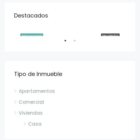
Destacados
U$D
$126,500
ENTA
DESTACADO
EN VENTA
DE
Tipo de Inmueble
Apartamentos
U$
Comercial
John F. Kennedy entre calle Glisina y Crisantemo
Viviendas
Casa