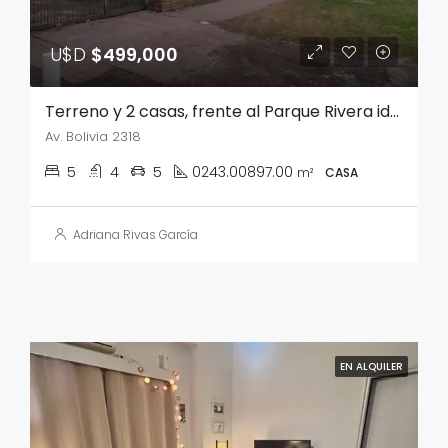
U$D
$499,000
Terreno y 2 casas, frente al Parque Rivera ideal desarrollo
Av. Bolivia 2318
5
4
5
0243.00897.00
m²
CASA
Adriana Rivas García
EN ALQUILER