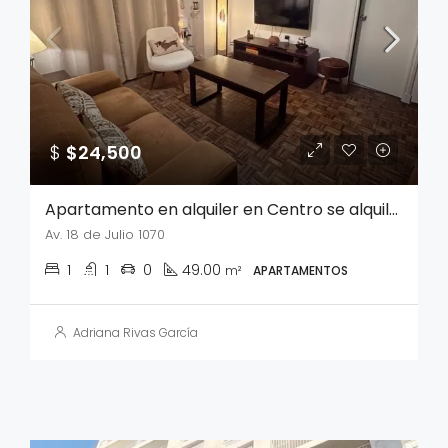
$
$24,500
Apartamento en alquiler en Centro se alquila sin muebles
Av. 18 de Julio 1070
1
1
0
49.00
m²
APARTAMENTOS
Adriana Rivas García