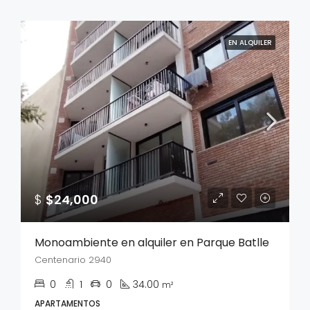
EN ALQUILER
$
$24,000
Monoambiente en alquiler en Parque Batlle
Centenario 2940
0
1
0
34.00
m²
APARTAMENTOS