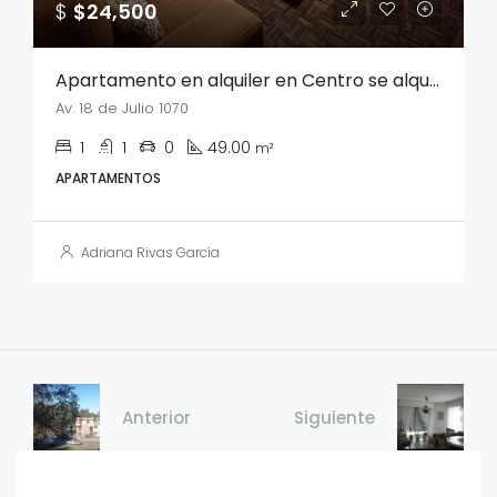
$
$24,500
Apartamento en alquiler en Centro se alquila sin muebles
Av. 18 de Julio 1070
1
1
0
49.00
m²
APARTAMENTOS
Adriana Rivas García
Anterior
Siguiente