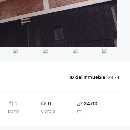
ID del Inmueble:
28174
1
0
34.00
Baño
Garaje
m²