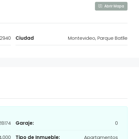
Abrir Mapa
 2940
Ciudad
Montevideo, Parque Batlle
28174
Garaje:
0
4,000
Tipo de Inmueble:
Apartamentos