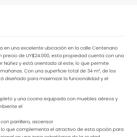
 en una excelente ubicación en la calle Centenario
 un precio de UY$24.000, esta propiedad cuenta con una
der Núñez y está orientada al este, lo que permite
s mañanas. Con una superficie total de 34 m², de los
tá diseñado para maximizar la funcionalidad y el
ompleto y una cocina equipada con muebles aéreos y
biente el
 con parrillero, ascensor
lo que complementa el atractivo de esta opción para
ional en una zona estratégica de la ciudad.