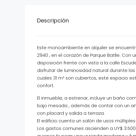
Descripción
Este monoambiente en alquiler se encuentra
2940 , en el corazón de Parque Batlle. Con
disposición frente con vista a la calle Escu
disfrutar de luminosidad natural durante la
cuales 31 m² son cubiertos, este espacio es
confort.
El inmueble, a estrenar, incluye un baño c
bajo mesada , además de contar con un am
con placard y salida a terraza.
El edificio cuenta un salón de usos múltiples
Los gastos comunes ascienden a UY$ 3.500 
quienes buscan una vivienda moderna y func