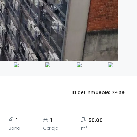
ID del Inmueble:
28095
1
1
50.00
Baño
Garaje
m²