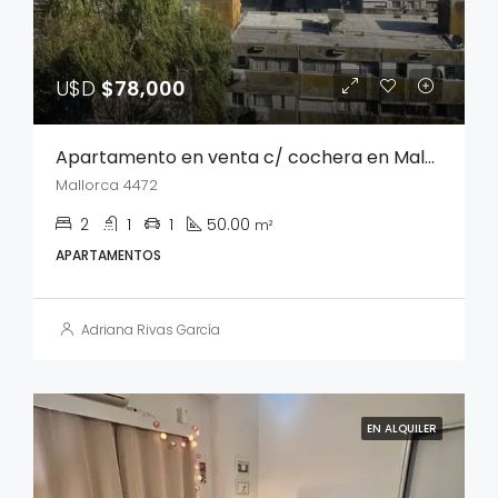
U$D
$78,000
Apartamento en venta c/ cochera en Malvin Norte
Mallorca 4472
2
1
1
50.00
m²
APARTAMENTOS
Adriana Rivas García
EN ALQUILER