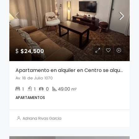
$
$24,500
Apartamento en alquiler en Centro se alquila sin muebles
Av. 18 de Julio 1070
1
1
0
49.00
m²
APARTAMENTOS
Adriana Rivas García