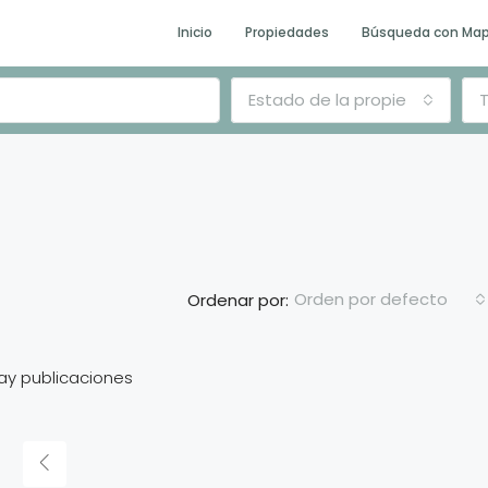
Inicio
Propiedades
Búsqueda con Ma
Estado de la propiedad
T
Orden por defecto
Ordenar por:
ay publicaciones
DESTACADO
E
U$D
$163,990