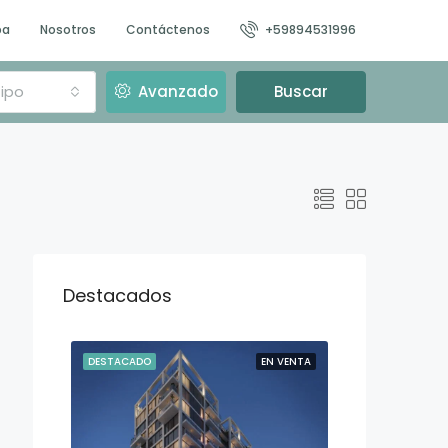
pa
Nosotros
Contáctenos
+59894531996
ipo
Avanzado
Buscar
Destacados
N VENTA
DESTACADO
EN VENTA
DESTACADO
U$D
$163,990
John F. Kennedy entre calle Glisina y Crisantemo