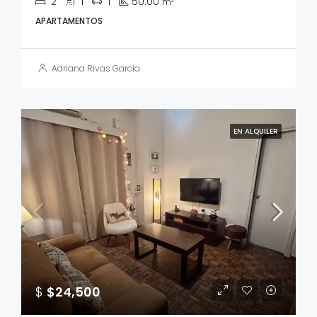
2
1
1
50.00
m²
APARTAMENTOS
Adriana Rivas García
EN ALQUILER
$
$24,500