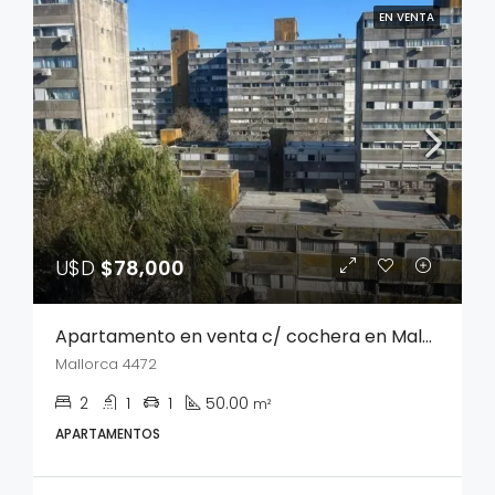
EN VENTA
U$D
$78,000
Apartamento en venta c/ cochera en Malvin Norte
Mallorca 4472
2
1
1
50.00
m²
APARTAMENTOS