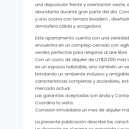
una disposición frente y orientación oeste, 
abundante durante gran parte del día. Cons
y una cocina con terraza lavadero , diseñad
atmósfera cálida y acogedora.
Este apartamento cuenta con una variedad 
encuentra en un complejo cerrado con vigila
verdes perfectas para relajarse al aire libre.
Con un costo de alquiler de UY$21.000 más
es un espacio habitable, sino también un 
brindando un ambiente inclusivo y amigable
características completas y accesibles, e
mercado actual.
Las garantías aceptadas son Anda y Contad
Coordina tú visita.
Comisión inmobiliaria un mes de alquiler más
La presente publicación describe las caract
La ubicación en el mapa es generada y pued