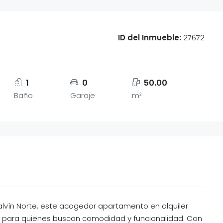
ID del Inmueble:
27672
1
0
50.00
Baño
Garaje
m²
alvín Norte, este acogedor apartamento en alquiler
al para quienes buscan comodidad y funcionalidad. Con