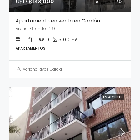
U$D
$143,000
Apartamento en venta en Cordón
Arenal Grande 1419
1
1
0
50.00
m²
APARTAMENTOS
Adriana Rivas García
EN ALQUILER