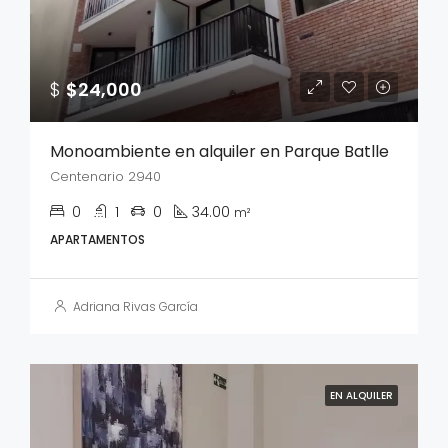
$
$24,000
Monoambiente en alquiler en Parque Batlle
Centenario 2940
0
1
0
34.00
m²
APARTAMENTOS
Adriana Rivas García
EN ALQUILER