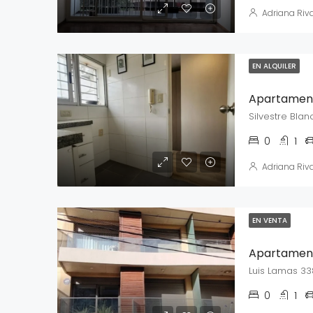
Adriana Riv
EN ALQUILER
Apartamento
Silvestre Bla
0
1
Adriana Riv
EN VENTA
Apartament
Luis Lamas 3
0
1