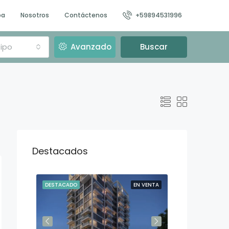
pa
Nosotros
Contáctenos
+59894531996
ipo
Avanzado
Buscar
Destacados
N VENTA
DESTACADO
EN VENTA
DESTACADO