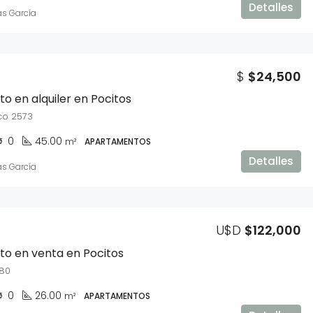
Detalles
as García
U$D
$163,990
$
$24,500
 en alquiler en Pocitos
nco 2573
0
45.00
m²
APARTAMENTOS
Detalles
as García
U$D
$122,000
o en venta en Pocitos
380
0
26.00
m²
APARTAMENTOS