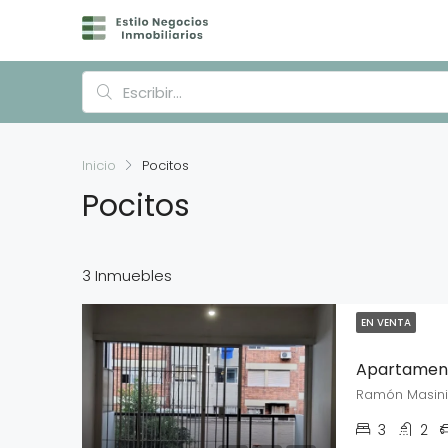
Inicio
Pocitos
Pocitos
3 Inmuebles
EN VENTA
Apartament
Ramón Masini
3
2