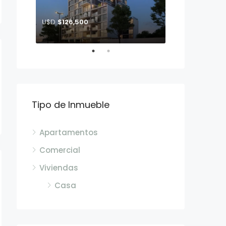
U$D
$126,500
U$D
$163,990
John F. Kennedy entre calle Glisina y Crisantemo
Tipo de Inmueble
Apartamentos
Comercial
Viviendas
Casa