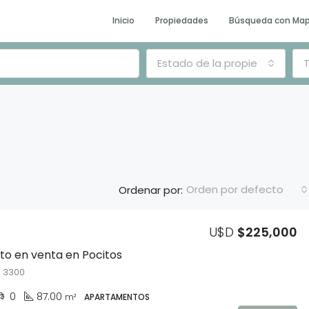
Inicio
Propiedades
Búsqueda con Ma
Estado de la propiedad
T
Orden por defecto
Ordenar por:
U$D
$225,000
DESTACADO
E
o en venta en Pocitos
 3300
0
87.00
m²
APARTAMENTOS