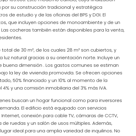
por su construcción tradicional y estratégica
os de estudio y de las oficinas del BPS y DGI. El
tos, que incluyen opciones de monoambiente y de un
. Las cocheras también están disponibles para la venta,
esidentes.
otal de 30 m², de los cuales 28 m² son cubiertos, y
luz natural gracias a su orientación norte. Incluye un
e buena dimensión . Los gastos comunes se estiman
 bajo la ley de vivienda promovida. Se ofrecen opciones
ntado, 50% financiado y un 10% al momento de la
4% y una comisión inmobiliaria del 3% más IVA.
enes buscan un hogar funcional como para inversores
emanda. El edificio está equipado con servicios
Internet, conexión para cable TV, cámaras de CCTV,
la de ruedas y un salón de usos múltiples. Además,
lugar ideal para una amplia variedad de inquilinos. No