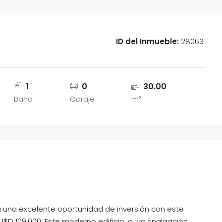
ID del Inmueble:
28063
1
0
30.00
Baño
Garaje
m²
a una excelente oportunidad de inversión con este
 109.000. Este moderno edificio, cuya finalización