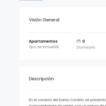
Visión General
Apartamentos
0
Tipo de Inmueble
Dormitorio
Descripción
En el corazón del barrio Cordón, se present
monoambiente en venta, con un precio de U$D