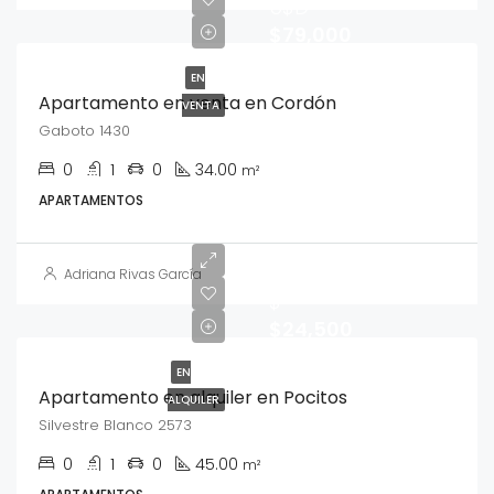
U$D
$79,000
EN
Apartamento en venta en Cordón
VENTA
Gaboto 1430
0
1
0
34.00
m²
APARTAMENTOS
Adriana Rivas García
$
$24,500
EN
Apartamento en alquiler en Pocitos
ALQUILER
Silvestre Blanco 2573
0
1
0
45.00
m²