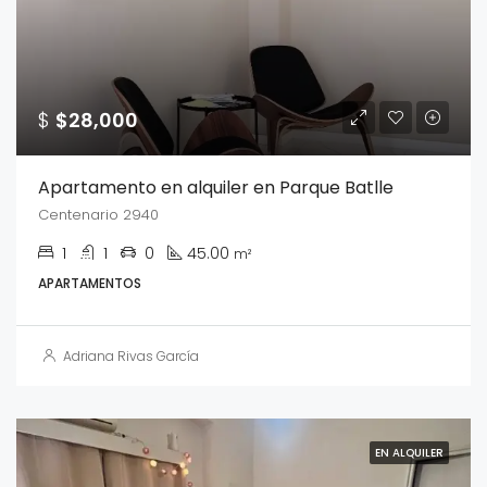
$
$28,000
Apartamento en alquiler en Parque Batlle
Centenario 2940
1
1
0
45.00
m²
APARTAMENTOS
Adriana Rivas García
EN ALQUILER