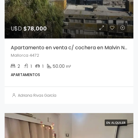
U$D
$78,000
Apartamento en venta c/ cochera en Malvin Norte
Mallorca 4472
2
1
1
50.00
m²
APARTAMENTOS
Adriana Rivas García
EN ALQUILER