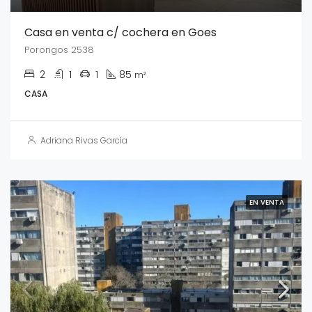
Casa en venta c/ cochera en Goes
Porongos 2538
2
1
1
85
m²
CASA
Adriana Rivas García
EN VENTA