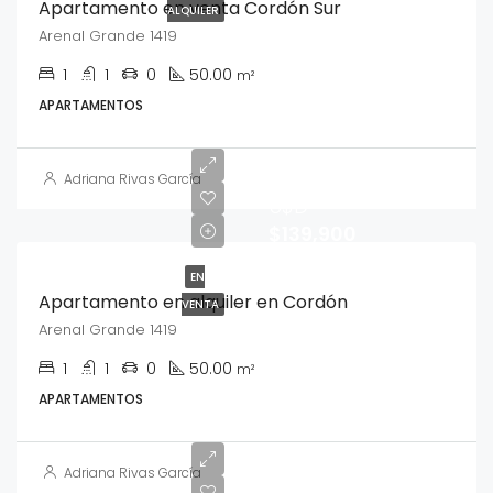
Apartamento en venta Cordón Sur
ALQUILER
Arenal Grande 1419
1
1
0
50.00
m²
APARTAMENTOS
Adriana Rivas García
U$D
$139,900
EN
Apartamento en alquiler en Cordón
VENTA
Arenal Grande 1419
1
1
0
50.00
m²
APARTAMENTOS
Adriana Rivas García