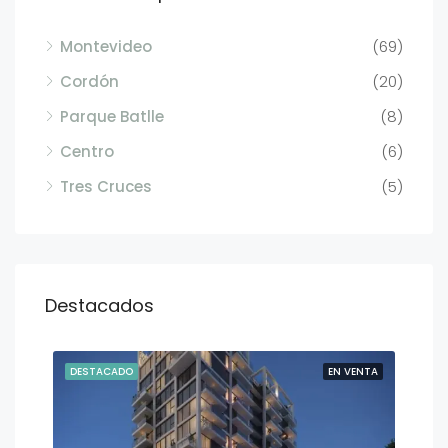
Montevideo
(69)
Cordón
(20)
Parque Batlle
(8)
Centro
(6)
Tres Cruces
(5)
Destacados
ENTA
DESTACADO
EN VENTA
DE