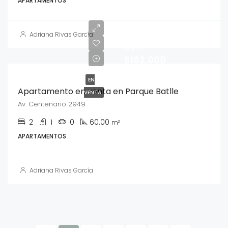
APARTAMENTOS
Adriana Rivas García
U$D
$162,000
EN
Apartamento en venta en Parque Batlle
VENTA
Av. Centenario 2949
2
1
0
60.00
m²
APARTAMENTOS
Adriana Rivas García