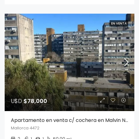
EN VENTA
U$D
$78,000
Apartamento en venta c/ cochera en Malvin Norte
Mallorca 4472
2
1
1
50.00