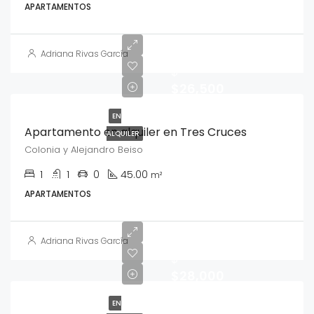
APARTAMENTOS
Adriana Rivas García
$
$26,500
EN
Apartamento en alquiler en Tres Cruces
ALQUILER
Colonia y Alejandro Beiso
1
1
0
45.00
m²
APARTAMENTOS
Adriana Rivas García
$
$28,000
EN