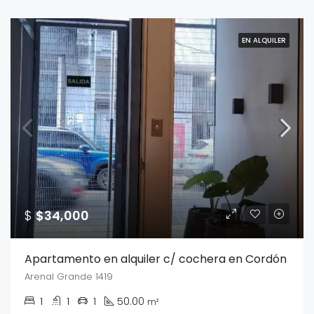
EN ALQUILER
$
$34,000
Apartamento en alquiler c/ cochera en Cordón
Arenal Grande 1419
1
1
1
50.00
m²