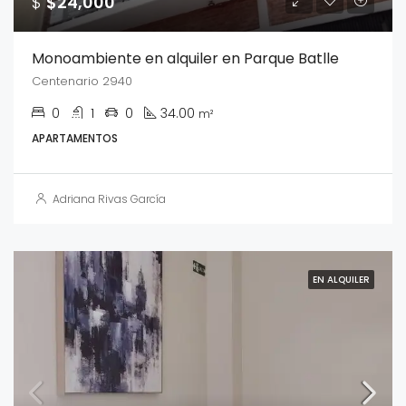
$
$24,000
Monoambiente en alquiler en Parque Batlle
Centenario 2940
0
1
0
34.00
m²
APARTAMENTOS
Adriana Rivas García
EN ALQUILER