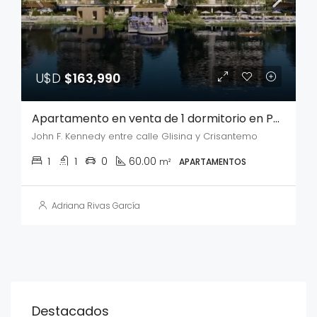
U$D
$163,990
Apartamento en venta de 1 dormitorio en Parque Carrasco
John F. Kennedy entre calle Glisina y Crisantemo
1
1
0
60.00
m²
APARTAMENTOS
Adriana Rivas García
Destacados