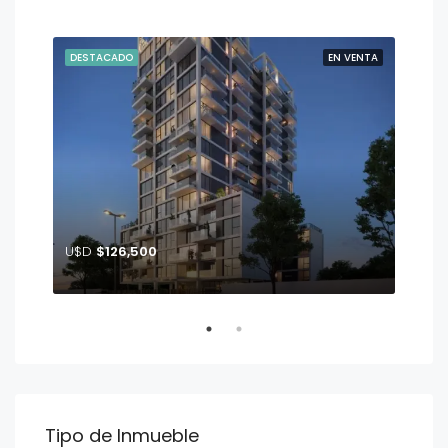
ENTA
DESTACADO
EN VENTA
DE
U$D
$126,500
U$
John F. Kennedy entre calle Glisina y Crisantemo
Tipo de Inmueble