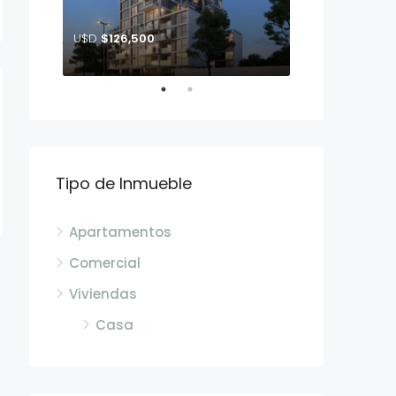
U$D
$126,500
U$D
$163,990
John F. Kennedy entre calle Glisina y Crisantemo
Tipo de Inmueble
Apartamentos
Comercial
Viviendas
Casa