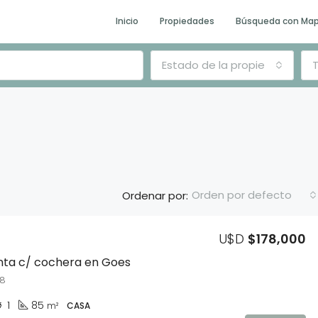
Inicio
Propiedades
Búsqueda con Ma
Estado de la propiedad
T
Orden por defecto
Ordenar por:
U$D
$178,000
DESTACADO
E
nta c/ cochera en Goes
38
1
85
m²
CASA