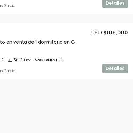
Detalles
as García
U$D
$163,990
U$D
$105,000
Apartamento en venta de 1 dormitorio en Goes
0
50.00
m²
APARTAMENTOS
Detalles
as García