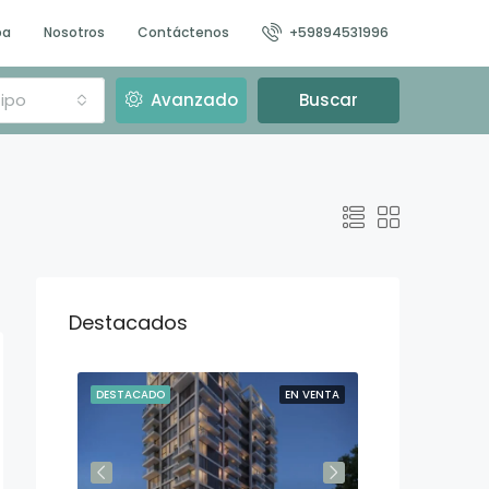
pa
Nosotros
Contáctenos
+59894531996
ipo
Avanzado
Buscar
Destacados
N VENTA
DESTACADO
EN VENTA
DESTACADO